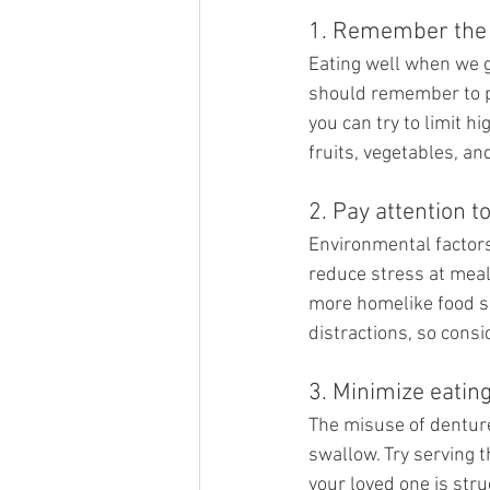
1. Remember the 
Eating well when we g
should remember to pr
you can try to limit h
fruits, vegetables, an
2. Pay attention t
Environmental factor
reduce stress at meal
more homelike food ser
distractions, so consi
3. Minimize eatin
The misuse of denture
swallow. Try serving t
your loved one is stru