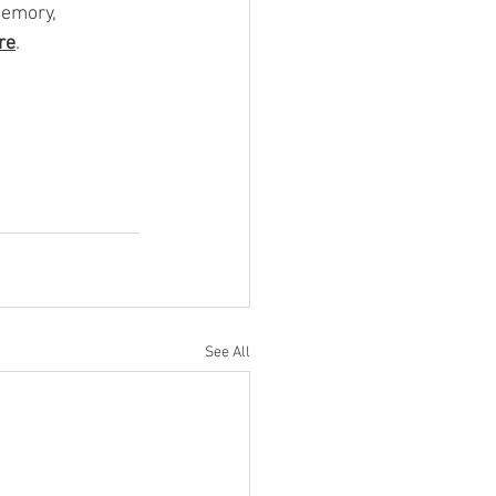
emory, 
re
.
See All