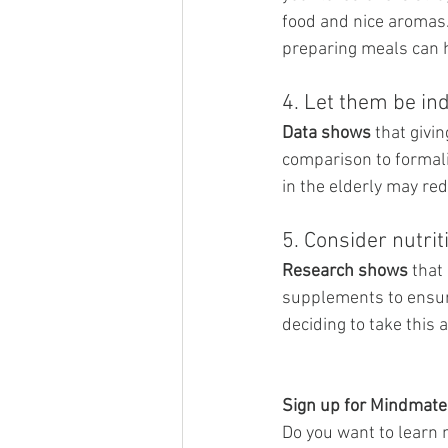
food and nice aromas. 
preparing meals can h
4. Let them be in
Data shows
 that givi
comparison to formal
in the elderly may re
5. Consider nutri
Research shows
 that
supplements to ensure
deciding to take this 
Sign up for Mindmate
Do you want to learn 