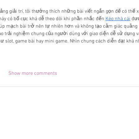
tảng giải trí, tôi thường thích những bài viết ngắn gọn để có thể 
 này có bố cục khá dễ theo dõi khi phần nhắc đến 
Kèo nhà cái
 đư
iúp mạch bài trở nên tự nhiên hơn và không tạo cảm giác quảng 
ào trải nghiệm chung của người dùng với giao diện dễ sử dụng v
 slot, game bài hay mini game. Nhìn chung cách diễn đạt khá n
Show more comments
Support
Product
Memory Loss
Science
Alzheimer
Contact
Testimonials
Dementia
Privacy Policy