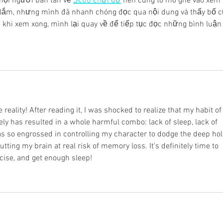
ọi người bàn tán về 
Sc88 chơi dơ
 nên cũng tò mò ghé vào xem 
 lắm, nhưng mình đã nhanh chóng đọc qua nội dung và thấy bố c
u khi xem xong, mình lại quay về để tiếp tục đọc những bình luận
e reality! After reading it, I was shocked to realize that my habit of
tely has resulted in a whole harmful combo: lack of sleep, lack of 
was so engrossed in controlling my character to dodge the deep hol
utting my brain at real risk of memory loss. It's definitely time to 
cise, and get enough sleep!