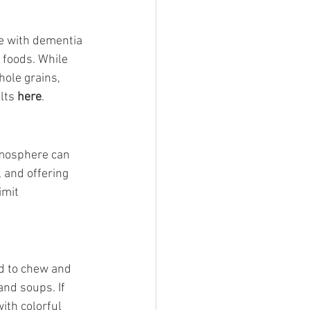
le with dementia 
 foods. While 
hole grains, 
lts 
here
.
tmosphere can 
, and offering 
imit 
d to chew and 
and soups. If 
ith colorful 