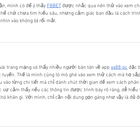
ận, mình có để ý thấy 
F8BET
 được nhắc qua nên thử vào xem ch
thể chứ chưa tìm hiểu sâu, nhưng cảm giác ban đầu là cách trìn
 nhìn vào không bị rối mắt.
ài trang mạng và thấy nhiều người bàn tán về app 
xx88 pc
 đặc b
rực tuyến. Thế là mình cũng tò mò ghé vào xem thử cách mà họ sắp
u vào từng chi tiết mà chỉ dành chút thời gian để xem cách phân
 sự cảm thấy nếu các thông tin được trình bày rõ ràng, dễ hiểu t
hó khăn gì. Với mình, chỉ cần nội dung gọn gàng như vậy là đủ đ