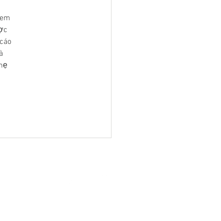
xem 
ợc 
cáo 
à 
hẹ 