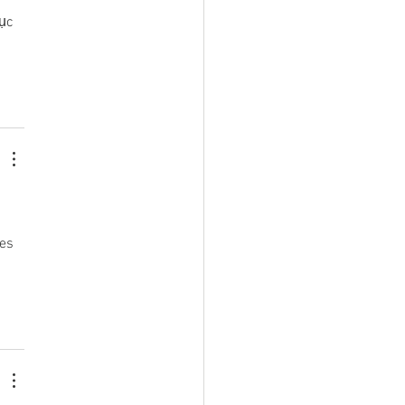
ục 
 
 
es 