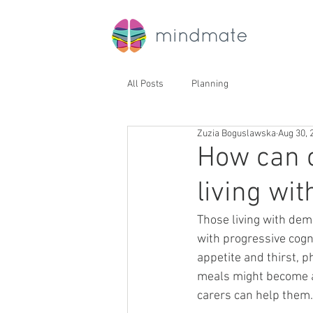
All Posts
Planning
Zuzia Boguslawska
Aug 30, 
How can c
living wi
Those living with dem
with progressive cogn
appetite and thirst, ph
meals might become a 
carers can help them.