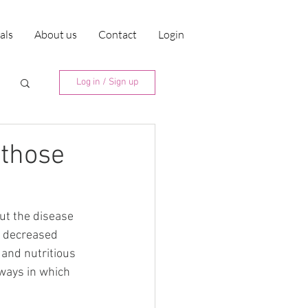
ials
About us
Contact
Login
Log in / Sign up
 those
ut the disease 
m decreased 
 and nutritious 
ways in which 