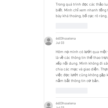
Trong quá trình đọc các thảo lu
biết. Mình chỉ xem nhanh tổng 
bày khá thoáng, bố cục rõ ràng,
Like
Reply
6603hsselena
Jul 03
Hôm nọ mình có lướt qua một v
là về các thông tin thể thao t
xếp nội dung. Mình không đi sâ
chia các mục và giao diện. Thực
việc đọc lướt cũng không gặp k
nắm bắt thông tin cơ bản.
Like
Reply
6603hsselena
Jul 03