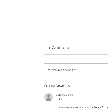
112 Comments
Write a comment...
Staying socially active during
Sort by:
Newest
Covid-19
sunnieannn
Jul 28