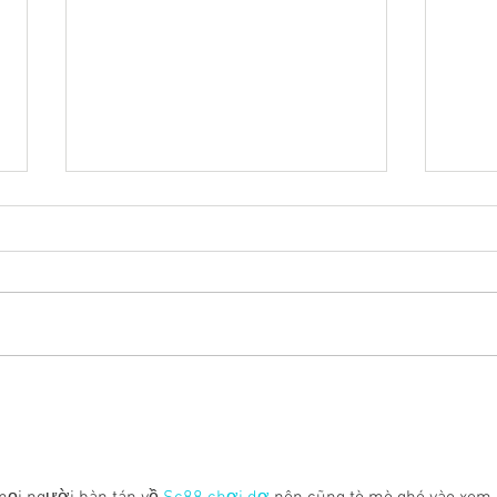
Why you should try staying
What 
socially active?
the b