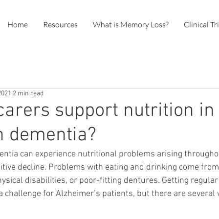
Home
Resources
What is Memory Loss?
Clinical Tr
2021
2 min read
arers support nutrition in
th dementia?
entia can experience nutritional problems arising througho
itive decline. Problems with eating and drinking come fro
ysical disabilities, or poor-fitting dentures. Getting regular
challenge for Alzheimer’s patients, but there are several 
 