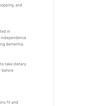
shopping, and 
ted in 
g independence 
sing dementia.
o take dietary 
 before 
ns fit and 