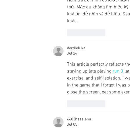
Hôm trước mình có lướt thấy m
thử. Mặc dù không tìm hiểu kỹ
khá ổn, dễ nhìn và dễ hiểu. Sa
khác.
Like
Reply
dordleluka
Jul 24
This article perfectly reflects th
staying up late playing 
run 3
 la
exercise, and self-isolation. I 
in the game that I forgot I was p
close the screen, get some exer
Like
Reply
6603hsselena
Jul 05