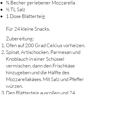
¾ Becher geriebener Mozzarella
½ TL Salz
1 Dose Blätterteig
​Für 24 kleine Snacks.
Zubereitung:
Ofen auf 200 Grad Celcius vorheizen.
Spinat, Artischocken, Parmesan und
Knoblauch in einer Schüssel
vermischen, dann den Frischkäse
hinzugeben und die Hälfte des
Mozzarellakäses. Mit Salz und Pfeffer
würzen.
Den Blätterteig ausrollen und 24
Vierecke herausschneiden.
Ein Backblech einfetten (wenn möglich
ein Muffin-Backblech) und den Teig
darauf geben.
TL der Spinat-Mixtur auf die Teig-