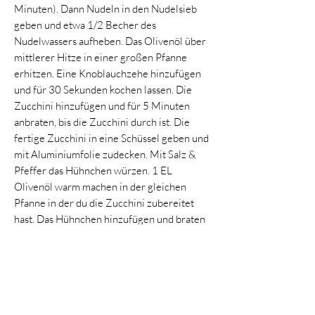
Minuten). Dann Nudeln in den Nudelsieb
geben und etwa 1/2 Becher des
Nudelwassers aufheben. Das Olivenöl über
mittlerer Hitze in einer großen Pfanne
erhitzen. Eine Knoblauchzehe hinzufügen
und für 30 Sekunden kochen lassen. Die
Zucchini hinzufügen und für 5 Minuten
anbraten, bis die Zucchini durch ist. Die
fertige Zucchini in eine Schüssel geben und
mit Aluminiumfolie zudecken. Mit Salz &
Pfeffer das Hühnchen würzen. 1 EL
Olivenöl warm machen in der gleichen
Pfanne in der du die Zucchini zubereitet
hast. Das Hühnchen hinzufügen und braten
bis es durch ist - das innere sollte nicht mehr
pink sein (etwa 5 Minuten pro Seite). Das
Hühnchen auf einen Teller geben und in
kleine Stücken schneiden. Mit Folie
abdecken. Das restliche Olivenöl und den