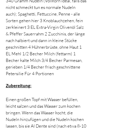
340 Gramm Nudeln (Vollkorn ideal, falls das
nicht schmeckt tun es normale Nudeln
auch); Spaghetti, Fettuccine, Penne - alle
Sorten gehen hier 3 Knoblauchzehen, fein
zerkleinert 3 EL Extra-Virgin Olivenöl Salz
& Pfeffer Sauerrahm 2 Zucchinis, der länge
nach halbiert und dann in kleine Stücke
geschnitten 4 Hühnerbrüste, ohne Haut 1
EL Mehl 1/2 Becher Milch (fettarm) 1
Becher kalte Milch 3/4 Becher Parmesan,
gerieben 1/4 Becher frisch geschnittene
Petersilie Für 4 Portionen
Zubereitung:
Einen großen Topf mit Wasser befüllen,
leicht salzen und das Wasser zum kochen
bringen. Wenn das Wasser kocht, die
Nudeln hinzufügen und die Nudeln kochen
lassen, bis sie Al Dente sind (nach etwa 8-10