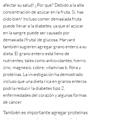
afectar su salud! ¿Por qué? Debido a la alta
concentración de azúcar en la fruta. Sí, has
oído bien! Incluso comer demasiada fruta
puede llevar a la diabetes, ya que el azúcar
en la sangre puede ser causado por
demasiada (fruta) de glucosa. Harvard
también sugieren agregar grano entero a su
dieta. El grano entero está lleno de
nutrientes, tales como antioxidantes, hierro,
zinc, magnesio, cobre, vitaminas b, fibra y
proteínas. La investigación ha demostrado
incluso que una dieta rica en granos enteros
podría reducir la diabetes tipo 2,
enfermedades del corazón y algunas formas
de cáncer.
También es importante agregar proteínas
saludables a su dieta, medios, pollo (u otras
formas de aves de corral), nueces, pescado y