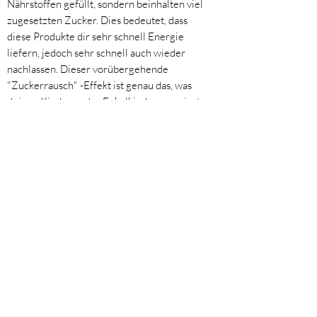
Nährstoffen gefüllt, sondern beinhalten viel
zugesetzten Zucker. Dies bedeutet, dass
diese Produkte dir sehr schnell Energie
liefern, jedoch sehr schnell auch wieder
nachlassen. Dieser vorübergehende
"Zuckerrausch" -Effekt ist genau das, was
deinen Kindern oder Enkelkindern passiert,
wenn sie zu viel Süßigkeiten essen!
Verarbeitete Kohlenhydrate liefern dem
Körper nicht viele Nährstoffe, da sie
hauptsächlich aus Zucker und Fetten
bestehen. Zu viele schlechte Kohlenhydrate
in der Ernährung führen zu
Gewichtszunahme und erhöhtem Risiko für
eine Reihe von Gesundheitsproblemen. Die
gute Nachricht ist, es gibt einige super
einfache "Swaps", die man machen kann, um
schlechte Kohlenhydrate durch gute zu
ersetzen. Achte beim nächsten Einkauf
darauf, welche Vollkornvarianten der