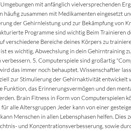
 Umgebungen mit anfänglich vielversprechenden Erge
häufig zusammen mit Medikamenten eingesetzt und 
erung der Gehirnleistung und zur Bekämpfung von K
ukturierte Programme sind wichtig Beim Trainieren d
 verschiedene Bereiche deines Körpers zu trainieren
 ist es wichtig, Abwechslung in dein Gehirntraining 
u verbessern. 5. Computerspiele sind großartig "Co
wird das immer noch behauptet. Wissenschaftler lass
ziell zur Stimulierung der Gehirnaktivität entwickel
ive Funktion, das Erinnerungsvermögen und den ment
rden. Brain Fitness in Form von Computerspielen k
 für alle Altersgruppen Jeder kann von einer gesteig
e kann Menschen in allen Lebensphasen helfen. Dies z
htnis- und Konzentrationsverbesserung, sowie durc