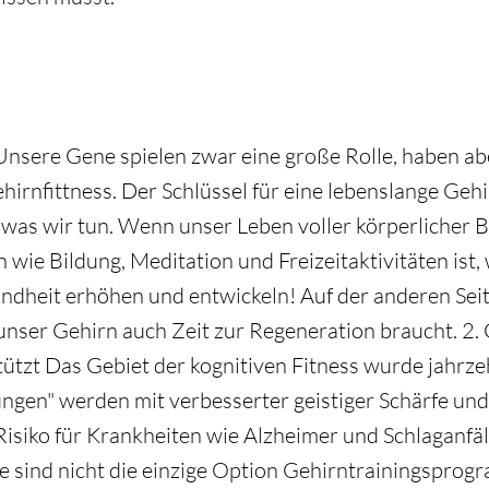
 Unsere Gene spielen zwar eine große Rolle, haben ab
hirnfittness. Der Schlüssel für eine lebenslange Geh
, was wir tun. Wenn unser Leben voller körperlicher
e Bildung, Meditation und Freizeitaktivitäten ist,
dheit erhöhen und entwickeln! Auf der anderen Seite 
 unser Gehirn auch Zeit zur Regeneration braucht. 2.
ützt Das Gebiet der kognitiven Fitness wurde jahrze
gen" werden mit verbesserter geistiger Schärfe un
isiko für Krankheiten wie Alzheimer und Schlaganfäl
e sind nicht die einzige Option Gehirntrainingspro