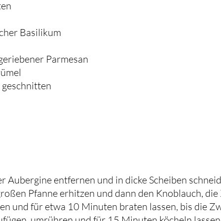
ten
scher Basilikum
 geriebener Parmesan
rümel
 geschnitten
er Aubergine entfernen und in dicke Scheiben schnei
 großen Pfanne erhitzen und dann den Knoblauch, die
n und für etwa 10 Minuten braten lassen, bis die Zw
ufügen, umrühren und für 15 Minuten köcheln lassen