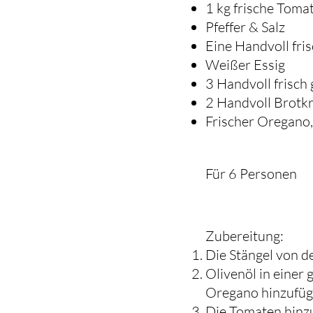
1 kg frische Toma
Pfeffer & Salz
Eine Handvoll fri
Weißer Essig
3 Handvoll frisch
2 Handvoll Brotk
Frischer Oregano,
Für 6 Personen
Zubereitung:​​
Die Stängel von d
Olivenöl in einer
Oregano hinzufüge
Die Tomaten hinz